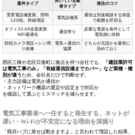
向いている業
案件タイプ
発注のコツ
者タイプ
受変電設備更新、照明
通信は別途相談する前提
電気設備系
LED化、幹線増設
で範囲を区切る
オフィスLAN全面更新、
必要な電源を条件として
通信寄り
WiFi最適化
電気側に依頼
防犯カメラ増設＋レジ周
電気＋通信の
どちらが元請かを最初に
り改修
協業
決めておく
西区三橋や北区日進町に拠点を持つ会社でも、
「建設業許可
は電気工事のみ」「有線通信設備までカバー」など業種・種
別が違う
ため、会社名だけで判断せず、
・主力設備は電気か通信か
・ネットワーク機器の選定や設定まで対応か
を確認して選ぶとミスマッチを減らせます。
電気工事業者へ一任すると発生する、ネットが
遅い・Wi‑Fiが不安定になる理由を深掘り
「既存ハブに差せば動きますよ」と言われて増設した結果、