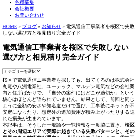
各種募集
会社概要
お問い合わせ
HOME
»
ブログ
»
お知らせ
» 電気通信工事業者を桜区で失敗
しない選び方と相見積り完全ガイド
電気通信工事業者を桜区で失敗しない
選び方と相見積り完全ガイド
桜区で電気通信工事業者を探しても、出てくるのは株式会社
丸電や八洲電業社、ユーテック、マルデン電気などの会社案
内と住所ばかりで、「自分の案件にはどこが適切か」という
核心はほとんど語られていません。結果として、前回と同じ
ように金額の安さや知名度だけで選び、工事後にネットが不
安定になったり、想定外の追加費用が積み上がったりする隠
れた損失が生まれています。
本記事は、そうした一般論や一覧情報を一度脇に置き、
桜区
とその周辺エリアで実際に起きている失敗パターンと、その