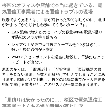
桜区のオフィスや店舗で本当に起きている、電
気通信工事業者による通信トラブルの現場
現場でよく見るのは、工事が終わった瞬間は動くのに、運用
が始まってからじわじわ効いてくるパターンです。
LAN配線は増えたのに、ハブの容量やPoE電源が足り
ず防犯カメラが時々落ちる
レイアウト変更で天井裏にケーブルを“つぎはぎ”し、
数カ月後に通信が不安定
Wi‑Fiアクセスポイントを適当に増設し、干渉だらけで
スピードが出ない
原因の多くは、「電源設計」「配管容量」「既設機器の限
界」を見ないまま、台数と距離だけで組んでしまうことにあ
ります。図面だけで判断し、桜区の現場に来てから天井裏を
初めて開ける業者だと、このリスクが一気に高まります。
「見積りは安かったのに…」桜区で電気通信工
事業者によくある追加費用の落とし穴