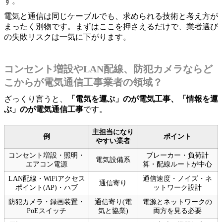
す。
電気と通信は同じケーブルでも、求められる技術と考え方が
まったく別物です。まずはここを押さえるだけで、業者選び
の失敗リスクは一気に下がります。
コンセント増設やLAN配線、防犯カメラならど
こからが電気通信工事業者の領域？
ざっくり言うと、
「電気を運ぶ」のが電気工事、「情報を運
ぶ」のが電気通信工事
です。
主担当になり
例
ポイント
やすい業者
コンセント増設・照明・
ブレーカー・負荷計
電気設備系
エアコン電源
算・配線ルートが中心
LAN配線・WiFiアクセス
通信速度・ノイズ・ネ
通信寄り
ポイント(AP)・ハブ
ットワーク設計
防犯カメラ・録画装置・
通信寄り(電
電源とネットワークの
PoEスイッチ
気と協業)
両方を見る必要