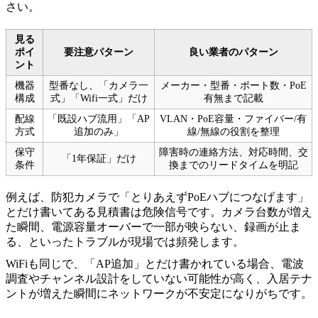
さい。
見る
ポイ
要注意パターン
良い業者のパターン
ント
機器
型番なし、「カメラ一
メーカー・型番・ポート数・PoE
構成
式」「Wifi一式」だけ
有無まで記載
配線
「既設ハブ流用」「AP
VLAN・PoE容量・ファイバー/有
方式
追加のみ」
線/無線の役割を整理
保守
障害時の連絡方法、対応時間、交
「1年保証」だけ
条件
換までのリードタイムを明記
例えば、防犯カメラで「とりあえずPoEハブにつなげます」
とだけ書いてある見積書は危険信号です。カメラ台数が増え
た瞬間、電源容量オーバーで一部が映らない、録画が止ま
る、といったトラブルが現場では頻発します。
WiFiも同じで、「AP追加」とだけ書かれている場合、電波
調査やチャンネル設計をしていない可能性が高く、入居テナ
ントが増えた瞬間にネットワークが不安定になりがちです。