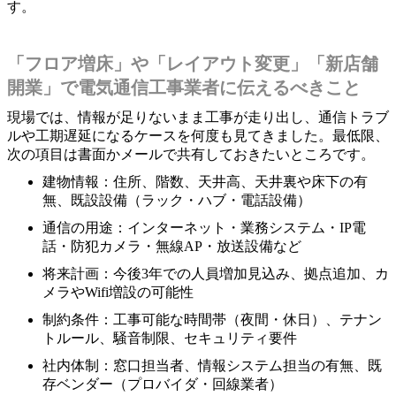
す。
「フロア増床」や「レイアウト変更」「新店舗
開業」で電気通信工事業者に伝えるべきこと
現場では、情報が足りないまま工事が走り出し、通信トラブ
ルや工期遅延になるケースを何度も見てきました。最低限、
次の項目は書面かメールで共有しておきたいところです。
建物情報：住所、階数、天井高、天井裏や床下の有
無、既設設備（ラック・ハブ・電話設備）
通信の用途：インターネット・業務システム・IP電
話・防犯カメラ・無線AP・放送設備など
将来計画：今後3年での人員増加見込み、拠点追加、カ
メラやWifi増設の可能性
制約条件：工事可能な時間帯（夜間・休日）、テナン
トルール、騒音制限、セキュリティ要件
社内体制：窓口担当者、情報システム担当の有無、既
存ベンダー（プロバイダ・回線業者）