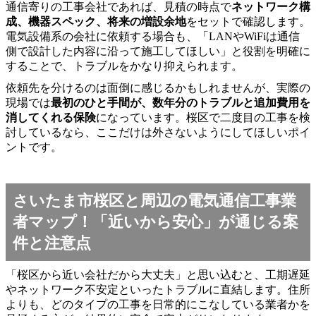
通信寄りの工事会社であれば、見積の時点で
ネットワーク構
成、機器スペック、将来の増設余地
をセットで確認します。
電気設備系の会社に依頼する場合も、「LANやWiFiは通信
側で設計した内容に沿って施工してほしい」と役割を明確に
することで、トラブルをかなり抑えられます。
依頼先を分けるのは面倒に感じるかもしれませんが、実際の
現場では
最初のひと手間が、数年分のトラブルと追加費用を
消してくれる保険
になっています。桜区で二度目の工事を検
討しているなら、ここだけは外さないようにしてほしいポイ
ントです。
さいたま市桜区と周辺の電気通信工事業
者マップ！「近いから安心」が通じる案
件と注意点
「桜区から近い会社だから大丈夫」と思い込むと、工期遅延
やネットワーク不安定といったトラブルに直結します。住所
よりも、どのタイプの工事を日常的にこなしている業者かを