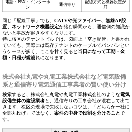
電話・PBX・インターホ
配線方式と機器設定が
通信寄り
ン
肝
同じ「配線工事」でも、
CATVや光ファイバー、無線AP設
置、ネットワーク機器設定
が絡む瞬間から、通信側の知識が
ないと事故が起きやすくなります。
特に桜区のテナントビルでは、図面上「空き配管」と書かれ
ていても、実際には既存テナントのケーブルでパンパンとい
うケースが多く、ここを甘く見ると
当日になって工期・金
額・日程が総崩れ
になります。
株式会社丸電や丸電工業株式会社など電気設備
系と通信寄り電気通信工事業者の賢い使い分け
検索すると、株式会社丸電や丸電工業株式会社のような
電気
設備主体の建設業者
と、通信寄りの工事会社が混在して出て
きます。桜区の現場で失敗しないコツは、「どちらか一社に
全部丸投げ」ではなく、
案件の中身で役割を分けること
で
す。