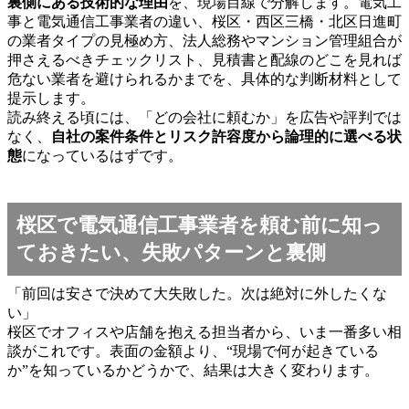
裏側にある技術的な理由
を、現場目線で分解します。電気工
事と電気通信工事業者の違い、桜区・西区三橋・北区日進町
の業者タイプの見極め方、法人総務やマンション管理組合が
押さえるべきチェックリスト、見積書と配線のどこを見れば
危ない業者を避けられるかまでを、具体的な判断材料として
提示します。
読み終える頃には、「どの会社に頼むか」を広告や評判では
なく、
自社の案件条件とリスク許容度から論理的に選べる状
態
になっているはずです。
桜区で電気通信工事業者を頼む前に知っ
ておきたい、失敗パターンと裏側
「前回は安さで決めて大失敗した。次は絶対に外したくな
い」
桜区でオフィスや店舗を抱える担当者から、いま一番多い相
談がこれです。表面の金額より、“現場で何が起きている
か”を知っているかどうかで、結果は大きく変わります。