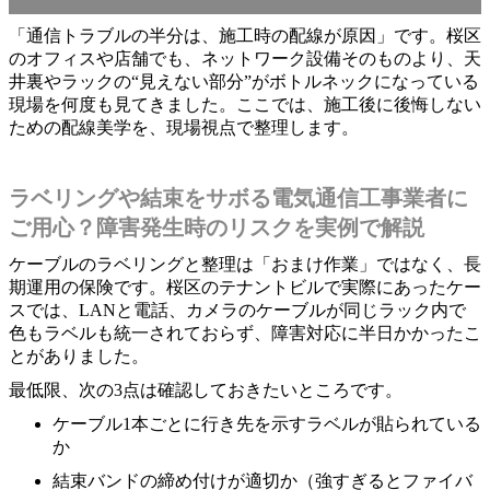
「通信トラブルの半分は、施工時の配線が原因」です。桜区
のオフィスや店舗でも、ネットワーク設備そのものより、天
井裏やラックの“見えない部分”がボトルネックになっている
現場を何度も見てきました。ここでは、施工後に後悔しない
ための配線美学を、現場視点で整理します。
ラベリングや結束をサボる電気通信工事業者に
ご用心？障害発生時のリスクを実例で解説
ケーブルのラベリングと整理は「おまけ作業」ではなく、長
期運用の保険です。桜区のテナントビルで実際にあったケー
スでは、LANと電話、カメラのケーブルが同じラック内で
色もラベルも統一されておらず、障害対応に半日かかったこ
とがありました。
最低限、次の3点は確認しておきたいところです。
ケーブル1本ごとに行き先を示すラベルが貼られている
か
結束バンドの締め付けが適切か（強すぎるとファイバ