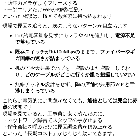
・防犯カメラがよくフリーズする
・一部エリアだけWiFiが極端に遅い
といった相談は、桜区でも頻繁に持ち込まれます。
現場で原因を追うと、次のようなパターンが目立ちます。
PoE給電容量を見ずにカメラやAPを追加し、
電源不足
で落ちている
既存スイッチが10/100Mbpsのままで、
ファイバーやギ
ガ回線の速さが詰まっている
机の下や天井裏でハブを「増設のまた増設」してお
り、
どのケーブルがどこに行くか誰も把握していない
無線チャネル設計をせず、隣の店舗や共用部WiFiと
干
渉しまくっている
これらは電気的には問題がなくても、
通信としては完全に赤
点
の状態です。
現場を見ていると、工事費は安く済んだのに、
・ネットワーク障害でスタッフの手が止まる
・保守会社を呼ぶたびに原因調査費が積み上がる
といった「長期コスト」がじわじわ効いてきます。