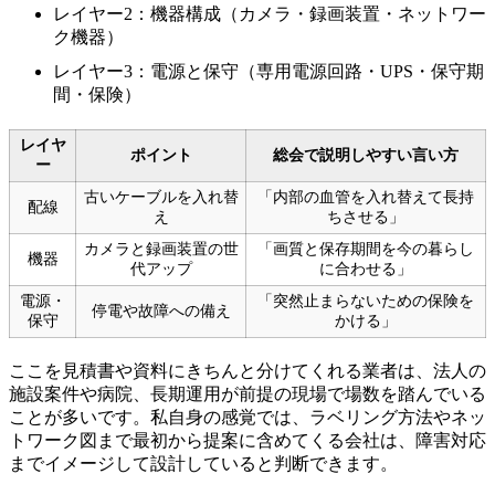
レイヤー2：機器構成（カメラ・録画装置・ネットワー
ク機器）
レイヤー3：電源と保守（専用電源回路・UPS・保守期
間・保険）
レイヤ
ポイント
総会で説明しやすい言い方
ー
古いケーブルを入れ替
「内部の血管を入れ替えて長持
配線
え
ちさせる」
カメラと録画装置の世
「画質と保存期間を今の暮らし
機器
代アップ
に合わせる」
電源・
「突然止まらないための保険を
停電や故障への備え
保守
かける」
ここを見積書や資料にきちんと分けてくれる業者は、法人の
施設案件や病院、長期運用が前提の現場で場数を踏んでいる
ことが多いです。私自身の感覚では、ラベリング方法やネッ
トワーク図まで最初から提案に含めてくる会社は、障害対応
までイメージして設計していると判断できます。