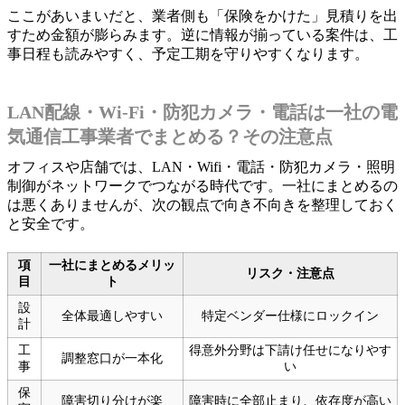
ここがあいまいだと、業者側も「保険をかけた」見積りを出
すため金額が膨らみます。逆に情報が揃っている案件は、工
事日程も読みやすく、予定工期を守りやすくなります。
LAN配線・Wi‑Fi・防犯カメラ・電話は一社の電
気通信工事業者でまとめる？その注意点
オフィスや店舗では、LAN・Wifi・電話・防犯カメラ・照明
制御がネットワークでつながる時代です。一社にまとめるの
は悪くありませんが、次の観点で向き不向きを整理しておく
と安全です。
項
一社にまとめるメリッ
リスク・注意点
目
ト
設
全体最適しやすい
特定ベンダー仕様にロックイン
計
工
得意外分野は下請け任せになりやす
調整窓口が一本化
事
い
保
障害切り分けが楽
障害時に全部止まり、依存度が高い