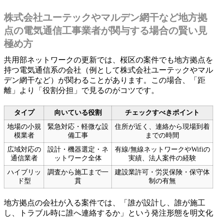
株式会社ユーテックやマルデン網干など地方拠
点の電気通信工事業者が関与する場合の賢い見
極め方
共用部ネットワークの更新では、桜区の案件でも地方拠点を
持つ電気通信系の会社（例として株式会社ユーテックやマル
デン網干など）が関わることがあります。この場合、「距
離」より「役割分担」で見るのがコツです。
タイプ
向いている役割
チェックすべきポイント
地場の小規
緊急対応・軽微な設
住所が近く、連絡から現場到着
模業者
備工事
までの時間
広域対応の
設計・機器選定・ネ
有線/無線ネットワークやWifiの
通信業者
ットワーク全体
実績、法人案件の経験
ハイブリッ
調査から施工まで一
建設業許可・労災保険・保守体
ド型
貫
制の有無
地方拠点の会社が入る案件では、「誰が設計し、誰が施工
し、トラブル時に誰へ連絡するか」という発注形態を明文化