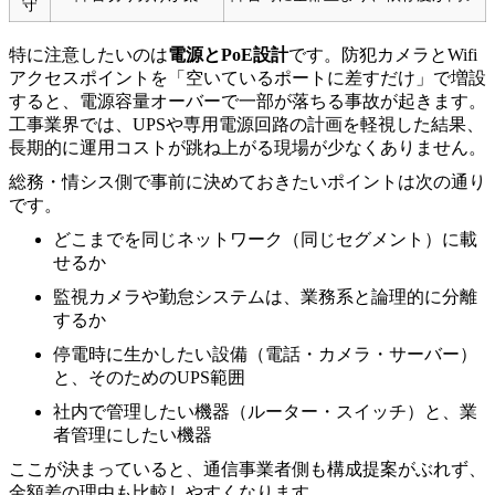
守
特に注意したいのは
電源とPoE設計
です。防犯カメラとWifi
アクセスポイントを「空いているポートに差すだけ」で増設
すると、電源容量オーバーで一部が落ちる事故が起きます。
工事業界では、UPSや専用電源回路の計画を軽視した結果、
長期的に運用コストが跳ね上がる現場が少なくありません。
総務・情シス側で事前に決めておきたいポイントは次の通り
です。
どこまでを同じネットワーク（同じセグメント）に載
せるか
監視カメラや勤怠システムは、業務系と論理的に分離
するか
停電時に生かしたい設備（電話・カメラ・サーバー）
と、そのためのUPS範囲
社内で管理したい機器（ルーター・スイッチ）と、業
者管理にしたい機器
ここが決まっていると、通信事業者側も構成提案がぶれず、
金額差の理由も比較しやすくなります。