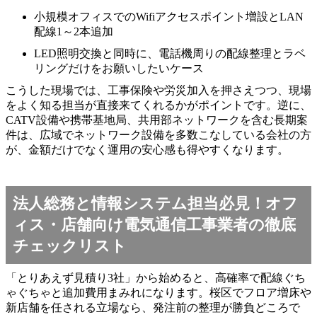
小規模オフィスでのWifiアクセスポイント増設とLAN
配線1～2本追加
LED照明交換と同時に、電話機周りの配線整理とラベ
リングだけをお願いしたいケース
こうした現場では、工事保険や労災加入を押さえつつ、現場
をよく知る担当が直接来てくれるかがポイントです。逆に、
CATV設備や携帯基地局、共用部ネットワークを含む長期案
件は、広域でネットワーク設備を多数こなしている会社の方
が、金額だけでなく運用の安心感も得やすくなります。
法人総務と情報システム担当必見！オフ
ィス・店舗向け電気通信工事業者の徹底
チェックリスト
「とりあえず見積り3社」から始めると、高確率で配線ぐち
ゃぐちゃと追加費用まみれになります。桜区でフロア増床や
新店舗を任される立場なら、発注前の整理が勝負どころで