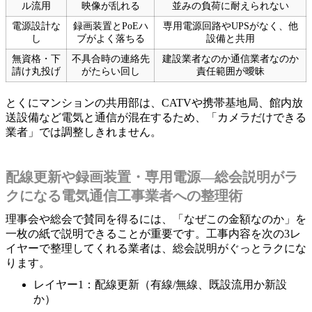
ル流用
映像が乱れる
並みの負荷に耐えられない
電源設計な
録画装置とPoEハ
専用電源回路やUPSがなく、他
し
ブがよく落ちる
設備と共用
無資格・下
不具合時の連絡先
建設業者なのか通信業者なのか
請け丸投げ
がたらい回し
責任範囲が曖昧
とくにマンションの共用部は、CATVや携帯基地局、館内放
送設備など電気と通信が混在するため、「カメラだけできる
業者」では調整しきれません。
配線更新や録画装置・専用電源―総会説明がラ
クになる電気通信工事業者への整理術
理事会や総会で賛同を得るには、「なぜこの金額なのか」を
一枚の紙で説明できることが重要です。工事内容を次の3レ
イヤーで整理してくれる業者は、総会説明がぐっとラクにな
ります。
レイヤー1：配線更新（有線/無線、既設流用か新設
か）