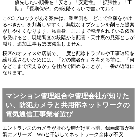
優先したい順番を「安さ」「安定性」「拡張性」「工
期」「長期保守」の5段階くらいで書いておく
この3ブロックがある案件は、業者側も「どこで金額をかけ
るべきか」を判断しやすく、無駄なオプションを削った提案
がしやすくなります。私自身、ここまで整理されている依頼
を受けると、現場調査の段階から配管・天井裏の見落としが
減り、追加工事もほぼ発生しません。
桜区のオフィスや店舗で、二度と配線トラブルや工事遅延を
繰り返さないためには、「どの業者か」を考える前に、「何
をどこまで伝えるか」を社内で固めることが、一番の近道に
なります。
マンション管理組合や管理会社が知りた
い、防犯カメラと共用部ネットワークの
電気通信工事業者選び
エントランスのカメラが肝心な時だけ真っ暗、録画装置が頻
繁にフリーズ、Wifiと干渉してネットワーク全体が不安