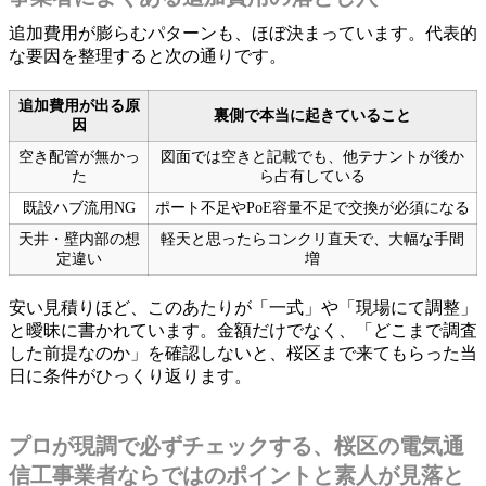
追加費用が膨らむパターンも、ほぼ決まっています。代表的
な要因を整理すると次の通りです。
追加費用が出る原
裏側で本当に起きていること
因
空き配管が無かっ
図面では空きと記載でも、他テナントが後か
た
ら占有している
既設ハブ流用NG
ポート不足やPoE容量不足で交換が必須になる
天井・壁内部の想
軽天と思ったらコンクリ直天で、大幅な手間
定違い
増
安い見積りほど、このあたりが「一式」や「現場にて調整」
と曖昧に書かれています。金額だけでなく、「どこまで調査
した前提なのか」を確認しないと、桜区まで来てもらった当
日に条件がひっくり返ります。
プロが現調で必ずチェックする、桜区の電気通
信工事業者ならではのポイントと素人が見落と