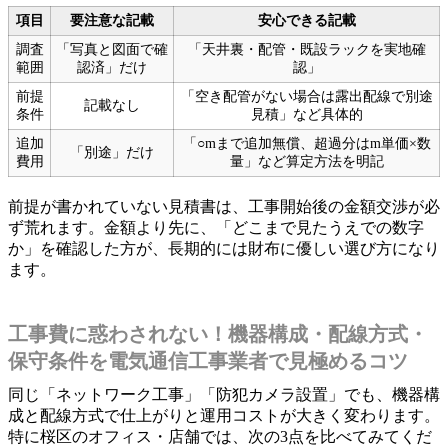
項目
要注意な記載
安心できる記載
調査
「写真と図面で確
「天井裏・配管・既設ラックを実地確
範囲
認済」だけ
認」
前提
「空き配管がない場合は露出配線で別途
記載なし
条件
見積」など具体的
追加
「○mまで追加無償、超過分はm単価×数
「別途」だけ
費用
量」など算定方法を明記
前提が書かれていない見積書は、工事開始後の金額交渉が必
ず荒れます。金額より先に、「どこまで見たうえでの数字
か」を確認した方が、長期的には財布に優しい選び方になり
ます。
工事費に惑わされない！機器構成・配線方式・
保守条件を電気通信工事業者で見極めるコツ
同じ「ネットワーク工事」「防犯カメラ設置」でも、機器構
成と配線方式で仕上がりと運用コストが大きく変わります。
特に桜区のオフィス・店舗では、次の3点を比べてみてくだ