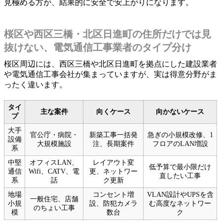
見極める方が、結果的に安全で安上がりになります。
桜区や西区三橋・北区日進町の住所だけでは見
抜けない、電気通信工事業者のタイプ分け
桜区周辺には、西区三橋や北区日進町を拠点にした建設業者
や電気通信工事会社が集まっていますが、実は得意分野がま
ったく違います。
タイ
主な案件
向くケース
向かないケース
プ
大手
官公庁・病院・
新築工事一括発
急ぎの小規模改修、1
設備
大規模施設
注、長期案件
フロアのLAN増設
系
中堅
オフィスLAN、
レイアウト変
低予算で最小限だけ
通信
Wifi、CATV、電
更、ネットワー
直したい工事
系
話
ク更新
地場
コンセント増
VLAN設計やUPSを含
一般住宅、店舗
小規
設、防犯カメラ
む高度なネットワー
のちょい工事
模
数台
ク