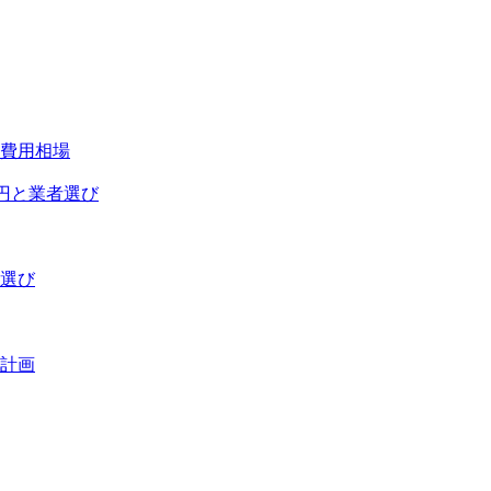
費用相場
万円と業者選び
者選び
計画