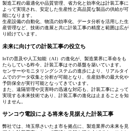
製造工程の最適化や品質管理、省力化と効率化は計装工事に
よって実現され、安定した生産性と高品質な製品の供給が可
能になります。
生産設備の自動化、物流の効率化、データ分析を活用した生
産管理など、技術の進展と共に計装工事の精度と範囲は広が
り続けています。
未来に向けての計装工事の役立ち
IoTの普及や人工知能（AI）の進化が、製造業界に革命をも
たらしている昨今、計装工事はその基盤を築いています。
センサーやモニタリングシステムの進歩により、リアルタイ
ムでのデータ収集と分析が可能となり、生産効率の最大化や
予防保全が実行可能となってきています。
また、遠隔管理や災害時の迅速な対応も、計装工事によって
実現する未来技術であり、計装工事の進化は止まることを知
りません。
サンコウ電設による将来を見据えた計装工事
弊社では、埼玉県さいたま市を拠点に、製造業界の未来を見