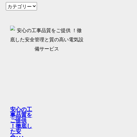
安心の工
事品質を
ご提供
！徹底し
た安