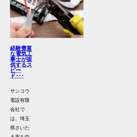
経験豊富
な電気工
事士が提
供するス
ピー
ド･･･
サンコウ
電設有限
会社で
は、埼玉
県さいた
ま市を中