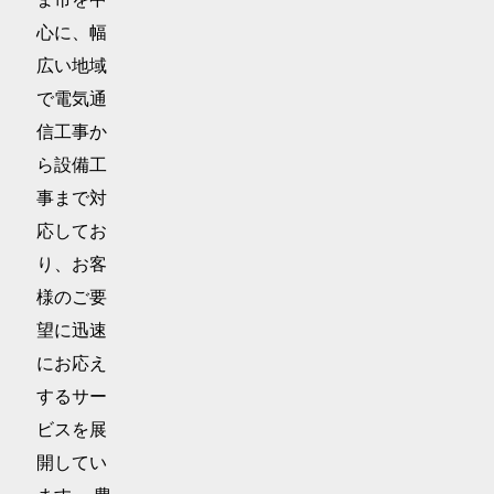
心に、幅
広い地域
で電気通
信工事か
ら設備工
事まで対
応してお
り、お客
様のご要
望に迅速
にお応え
するサー
ビスを展
開してい