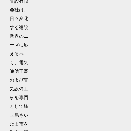
電設有限
会社は、
日々変化
する建設
業界のニ
ーズに応
えるべ
く、電気
通信工事
および電
気設備工
事を専門
として埼
玉県さい
たま市を