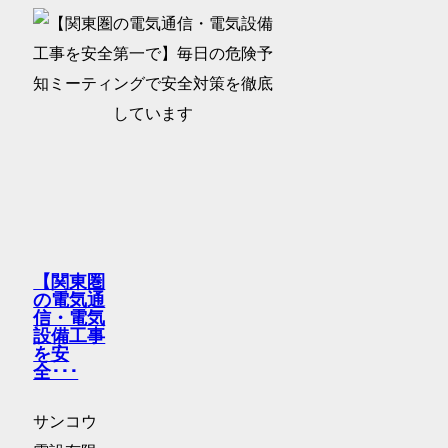
【関東圏
の電気通
信・電気
設備工事
を安
全･･･
サンコウ