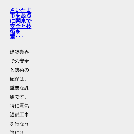
さいたま
市を起点
に関東で
安全と技
術を
重･･･
建築業界
での安全
と技術の
確保は、
重要な課
題です。
特に電気
設備工事
を行なう
際には、