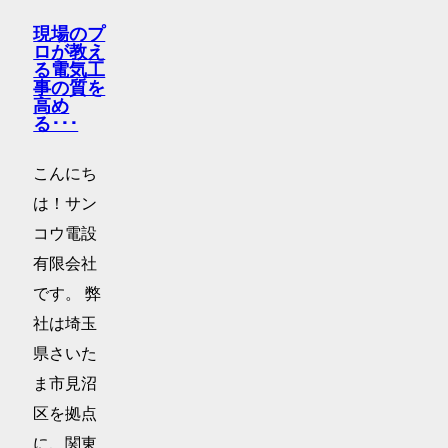
現場のプ
ロが教え
る電気工
事の質を
高め
る･･･
こんにち
は！サン
コウ電設
有限会社
です。 弊
社は埼玉
県さいた
ま市見沼
区を拠点
に、関東