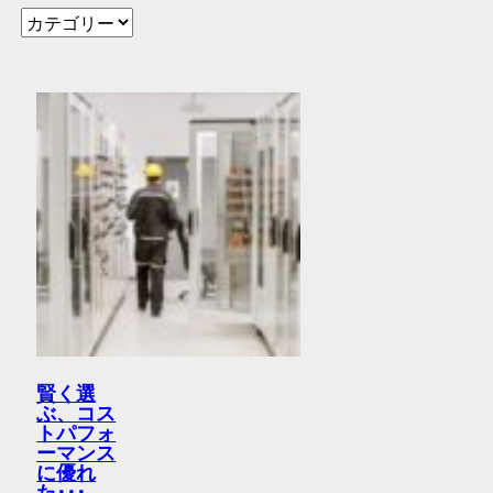
賢く選
ぶ、コス
トパフォ
ーマンス
に優れ