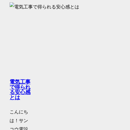
電気工事
で得られ
る安心感
とは
こんにち
は！サン
コウ電設