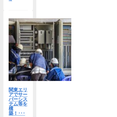
関東エリ
アでサー
バーシス
テム等を
構
築！･･･