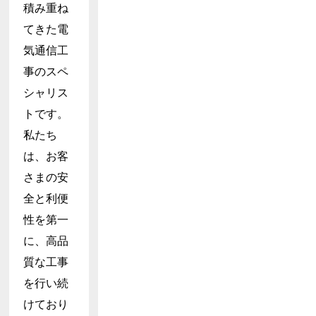
積み重ね
てきた電
気通信工
事のスペ
シャリス
トです。
私たち
は、お客
さまの安
全と利便
性を第一
に、高品
質な工事
を行い続
けており