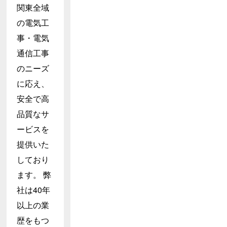
関東全域
の電気工
事・電気
通信工事
のニーズ
に応え、
安全で高
品質なサ
ービスを
提供いた
しており
ます。 弊
社は40年
以上の業
歴をもつ