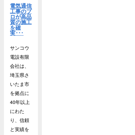
電気通信
工事のプ
ロが高品
質の施工
を確
実･･･
サンコウ
電設有限
会社は、
埼玉県さ
いたま市
を拠点に
40年以上
にわた
り、信頼
と実績を