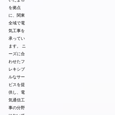
を拠点
に、関東
全域で電
気工事を
承ってい
ます。 ニ
ーズに合
わせたフ
レキシブ
ルなサー
ビスを提
供し、電
気通信工
事の分野