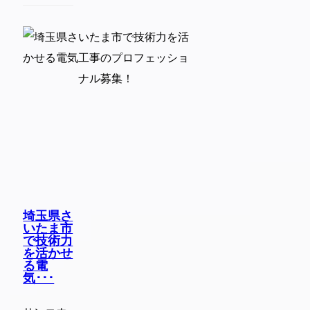
埼玉県さ
いたま市
で技術力
を活かせ
る電
気･･･