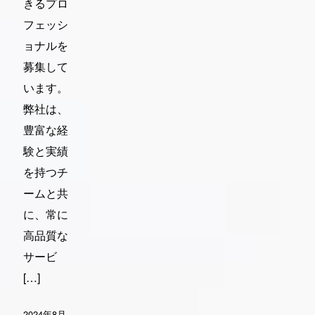
きるプロ
フェッシ
ョナルを
募集して
います。
弊社は、
豊富な経
験と実績
を持つチ
ームと共
に、常に
高品質な
サービ
[…]
2024年8月