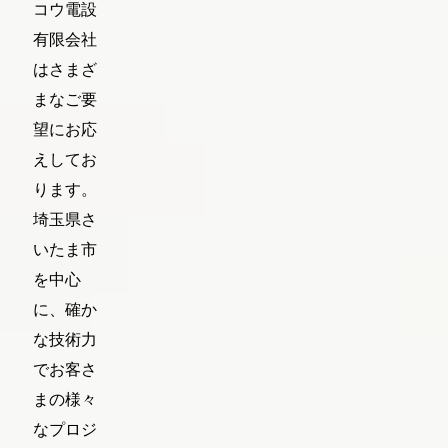
コウ電設
有限会社
はさまざ
まなご要
望にお応
えしてお
ります。
埼玉県さ
いたま市
を中心
に、確か
な技術力
でお客さ
まの様々
なプロジ