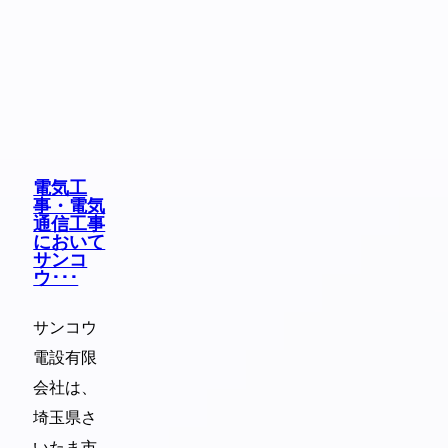
電気工
事・電気
通信工事
において
サンコ
ウ･･･
サンコウ
電設有限
会社は、
埼玉県さ
いたま市