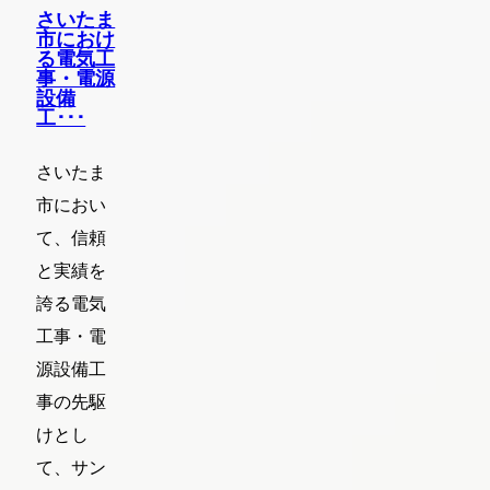
さいたま
市におけ
る電気工
事・電源
設備
工･･･
さいたま
市におい
て、信頼
と実績を
誇る電気
工事・電
源設備工
事の先駆
けとし
て、サン