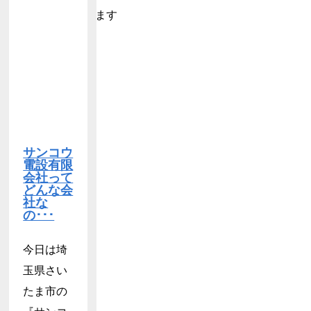
サンコウ
電設有限
会社って
どんな会
社な
の･･･
今日は埼
玉県さい
たま市の