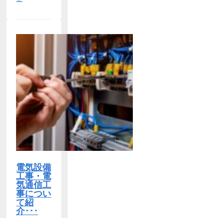
電気設備
工事・電
気通信工
事につい
て紹
介･･･