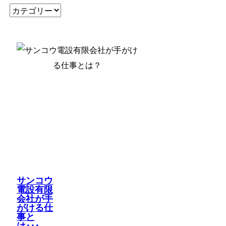
サンコウ
電設有限
会社が手
がける仕
事と