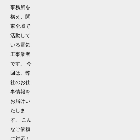
事務所を
構え、関
東全域で
活動して
いる電気
工事業者
です。 今
回は、弊
社のお仕
事情報を
お届けい
たしま
す。 こん
なご依頼
に対応！