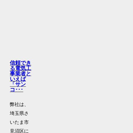
信頼でき
る電気工
事業者と
いえば
「サン
コ･･･
弊社は、
埼玉県さ
いたま市
見沼区に