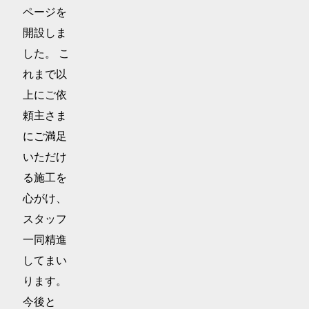
ページを
開設しま
した。 こ
れまで以
上にご依
頼主さま
にご満足
いただけ
る施工を
心がけ、
スタッフ
一同精進
してまい
ります。
今後と