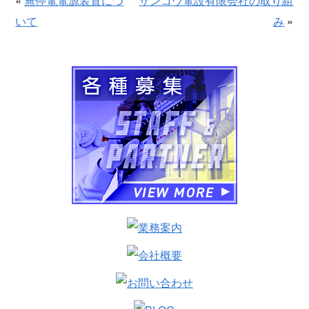
«
無停電電源装置につ
サンコウ電設有限会社の取り組
いて
み
»