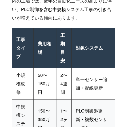
内の工場では、近年の自動化ニーズの高まりに伴
い、PLC制御を含む中規模システム工事の引き合
いが増えている傾向にあります。
工
工事
費用相
期
タイ
対象システム
場
目
プ
安
小規
50〜
2〜
単一センサー追
模改
150万
4週
加・配線更新
修
円
間
中規
150〜
1〜
PLC制御盤更
模シ
350万
2ヶ
新・複数センサ
ステ