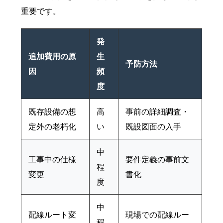
重要です。
発
追加費用の原
生
予防方法
因
頻
度
既存設備の想
高
事前の詳細調査・
定外の老朽化
い
既設図面の入手
中
工事中の仕様
要件定義の事前文
程
変更
書化
度
中
配線ルート変
現場での配線ルー
程