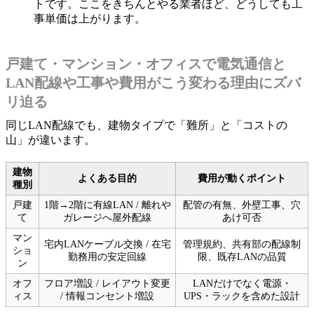
トです。ここをきちんとやる業者ほど、どうしても工
事単価は上がります。
戸建て・マンション・オフィスで電気通信と
LAN配線や工事や費用がこう変わる理由にズバ
リ迫る
同じLAN配線でも、建物タイプで「難所」と「コストの
山」が違います。
建物
よくある目的
費用が動くポイント
種別
戸建
1階→2階に有線LAN / 離れや
配管の有無、外壁工事、穴
て
ガレージへ屋外配線
あけ可否
マン
宅内LANケーブル交換 / 在宅
管理規約、共有部の配線制
ショ
勤務用の安定回線
限、既存LANの品質
ン
オフ
フロア増設 / レイアウト変更
LANだけでなく電源・
ィス
/ 情報コンセント増設
UPS・ラックを含めた設計