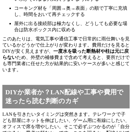
コーキング材を「周囲→奥→表面」の順で丁寧に充填
し、時間をおいて再チェックする
屋外に出る接続部は極力なくし、どうしても必要な場
合は防水ボックス内に収める
このあたりは、電気工事や通信工事で日常的に雨仕舞いを見
ているかどうかで仕上がりが変わります。費用だけを見ると
DIYが安く見えますが、
一度水を吸った断熱材や柱は元に戻
らない
ため、外壁の補修費まで含めて考えると、要所だけで
も専門業者に任せた方が結果的に安いケースが多いと感じて
います。
DIYか業者か？LAN配線や工事や費用で
迷ったら読む判断のカギ
LANを引きたいタイミングは突然きます。テレワークで子
ども部屋にネットを伸ばしたい、ゲーム用に有線にしたい、
オフィスで席を増やしたい。そこで必ずぶつかるのが「自分