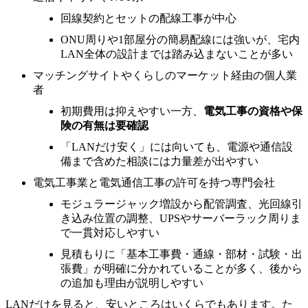
回線契約とセットの配線工事が中心
ONU周りや1部屋分の簡易配線には強いが、宅内
LAN全体の設計までは踏み込まないことが多い
マッチングサイトやくらしのマーケット経由の個人業
者
初期費用は抑えやすい一方、
電気工事の資格や保
険の有無は要確認
「LANだけ安く」には向いても、電源や通信設
備まで含めた相談には力量差が出やすい
電気工事業と電気通信工事の許可を持つ専門会社
モジュラージャック増設から配管調査、光回線引
き込み位置の調整、UPSやサーバーラック周りま
で一貫対応しやすい
見積もりに「基本工事費・通線・部材・試験・出
張費」が明確に分かれていることが多く、後から
の追加も理由が説明しやすい
LANだけを見ると、安いところはいくらでもあります。た