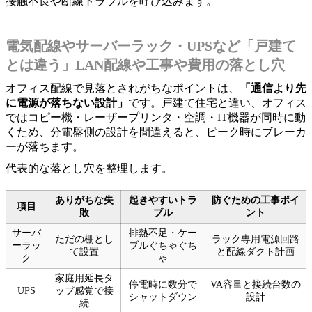
接触不良や断線トラブルを呼び込みます。
電気配線やサーバーラック・UPSなど「戸建て
とは違う」LAN配線や工事や費用の落とし穴
オフィス配線で見落とされがちなポイントは、
「通信より先
に電源が落ちない設計」
です。戸建て住宅と違い、オフィス
ではコピー機・レーザープリンタ・空調・IT機器が同時に動
くため、分電盤側の設計を間違えると、ピーク時にブレーカ
ーが落ちます。
代表的な落とし穴を整理します。
ありがちな失
起きやすいトラ
防ぐための工事ポイ
項目
敗
ブル
ント
サーバ
排熱不足・ケー
ただの棚とし
ラック専用電源回路
ーラッ
ブルぐちゃぐち
て設置
と配線ダクト計画
ク
ゃ
家庭用延長タ
停電時に数分で
VA容量と接続台数の
UPS
ップ感覚で接
シャットダウン
設計
続