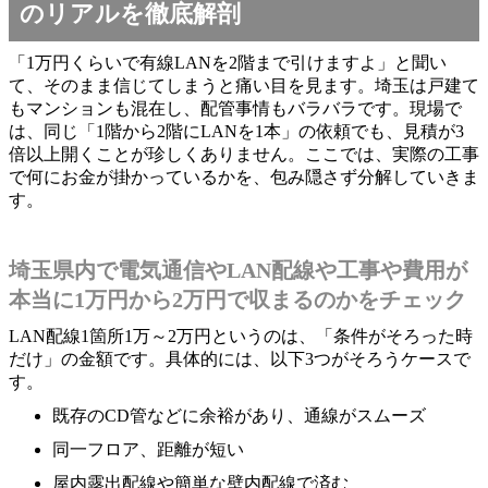
のリアルを徹底解剖
「1万円くらいで有線LANを2階まで引けますよ」と聞い
て、そのまま信じてしまうと痛い目を見ます。埼玉は戸建て
もマンションも混在し、配管事情もバラバラです。現場で
は、同じ「1階から2階にLANを1本」の依頼でも、見積が3
倍以上開くことが珍しくありません。ここでは、実際の工事
で何にお金が掛かっているかを、包み隠さず分解していきま
す。
埼玉県内で電気通信やLAN配線や工事や費用が
本当に1万円から2万円で収まるのかをチェック
LAN配線1箇所1万～2万円というのは、「条件がそろった時
だけ」の金額です。具体的には、以下3つがそろうケースで
す。
既存のCD管などに余裕があり、通線がスムーズ
同一フロア、距離が短い
屋内露出配線や簡単な壁内配線で済む