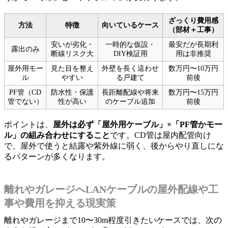
ざっくり費用感
方法
特徴
向いているケース
（部材＋工事）
安いが劣化・
一時的な仮設・
最安だが長期利
露出のみ
断線リスク大
DIY検証用
用は非推奨
屋外用モー
見た目を整え
外壁を長く這わせ
数万円〜10万円
ル
やすい
る戸建て
前後
PF管（CD
防水性・保護
長距離配線や将来
数万円〜15万円
管でない）
性が高い
のケーブル追加
前後
ポイントは、
屋外は必ず「屋外用ケーブル」×「PF管かモー
ル」の組み合わせにすること
です。CD管は屋内配管向け
で、屋外で使うと結露や紫外線に弱く、後からやり直しにな
るパターンが多くなります。
離れやガレージへLANケーブルの屋外配線や工
事や費用を抑える現実策
離れやガレージまで10〜30m程度引きたいケースでは、次の