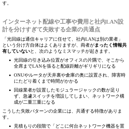
す。
インターネット配線や工事や費用と社内LAN設
計を分けすぎて失敗する企業の共通点
「光回線は通信キャリアに任せて、社内LANは別の業者」
という分け方自体はよくありますが、両者が
まったく情報共
有していない
と、次のようなミスマッチが起きます。
光回線の引き込み位置がオフィスの片隅で、そこから
全席までLANを張ると配線距離がギリギリになる
ONUやルータが天井裏や倉庫の奥に設置され、障害時
にたどり着くまで時間がかかる
回線業者が設置したモジュラージャックの数が足り
ず、急遽スイッチを増設してしまい、ネットワーク構
成が二重三重になる
こうした失敗パターンの企業には、共通する特徴がありま
す。
見積もりの段階で「どこに何台ネットワーク機器を置