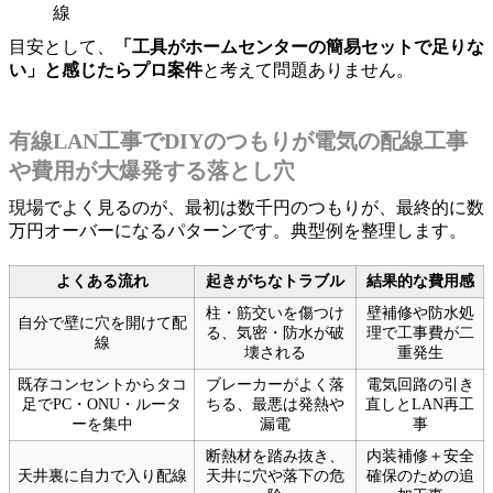
線
目安として、
「工具がホームセンターの簡易セットで足りな
い」と感じたらプロ案件
と考えて問題ありません。
有線LAN工事でDIYのつもりが電気の配線工事
や費用が大爆発する落とし穴
現場でよく見るのが、最初は数千円のつもりが、最終的に数
万円オーバーになるパターンです。典型例を整理します。
よくある流れ
起きがちなトラブル
結果的な費用感
柱・筋交いを傷つけ
壁補修や防水処
自分で壁に穴を開けて配
る、気密・防水が破
理で工事費が二
線
壊される
重発生
既存コンセントからタコ
ブレーカーがよく落
電気回路の引き
足でPC・ONU・ルータ
ちる、最悪は発熱や
直しとLAN再工
ーを集中
漏電
事
断熱材を踏み抜き、
内装補修＋安全
天井裏に自力で入り配線
天井に穴や落下の危
確保のための追