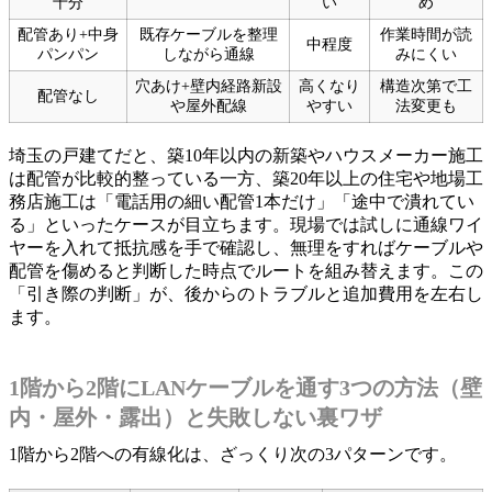
十分
い
め
配管あり+中身
既存ケーブルを整理
作業時間が読
中程度
パンパン
しながら通線
みにくい
穴あけ+壁内経路新設
高くなり
構造次第で工
配管なし
や屋外配線
やすい
法変更も
埼玉の戸建てだと、築10年以内の新築やハウスメーカー施工
は配管が比較的整っている一方、築20年以上の住宅や地場工
務店施工は「電話用の細い配管1本だけ」「途中で潰れてい
る」といったケースが目立ちます。現場では試しに通線ワイ
ヤーを入れて抵抗感を手で確認し、無理をすればケーブルや
配管を傷めると判断した時点でルートを組み替えます。この
「引き際の判断」が、後からのトラブルと追加費用を左右し
ます。
1階から2階にLANケーブルを通す3つの方法（壁
内・屋外・露出）と失敗しない裏ワザ
1階から2階への有線化は、ざっくり次の3パターンです。