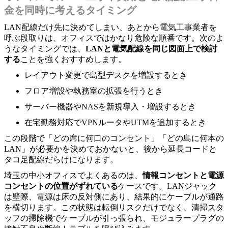
金を同時に考えるタイミング
LAN配線だけ先に決めてしまい、あとから電気工事業者を
呼ぶ段取りは、オフィスではかなり危険な順番です。次のよ
うなタイミングでは、
LANと電気配線を同じ図面上で検討
する
ことを強くおすすめします。
レイアウト変更で島型デスクを増設するとき
フロア増設や執務室の拡張を行うとき
サーバー機器やNASを新規導入・増設するとき
在宅勤務対応でVPNルータやUTMを追加するとき
この段階で「どの席に何口のコンセント」「どの島に何本の
LAN」が必要かを決めておかないと、後から延長コードと
タコ足配線だらけになります。
埼玉の中小オフィスでよくあるのは、
情報コンセントと電源
コンセントの位置がずれている
ケースです。LANジャック
は壁際、電源は床の反対側にあり、結果的にケーブルが通路
を横切ります。この状態は転倒リスクだけでなく、清掃スタ
ッフの掃除機でケーブルが引っ張られ、モジュラープラグの