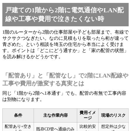
戸建ての1階から2階に電気通信やLAN配
線や工事や費用で泣きたくない時
1階のルーターから2階の仕事部屋や子ども部屋まで、有線で
サクサクつなぎたい。なのに見積もりを取ったら桁が違って
青ざめた、という相談を埼玉の住宅から本当によく受けま
す。ポイントは「どこにどう通すか」と「家の配管の状態」
を読み解けるかどうかです。
「配管あり」と「配管なし」で2階にLAN配線や
工事や費用が激変する真実とは
同じ「1階から2階へ1本通す」でも、配管の有無で工事内容
は別物になります。
費用イメ
条件
主な作業内容
現場のリスク
ージ
配管あり+空き
比較的安
想定外は少な
既存CD管へ通線のみ