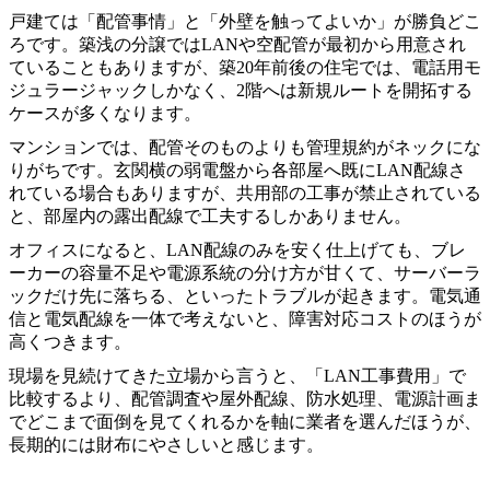
戸建ては「配管事情」と「外壁を触ってよいか」が勝負どこ
ろです。築浅の分譲ではLANや空配管が最初から用意され
ていることもありますが、築20年前後の住宅では、電話用モ
ジュラージャックしかなく、2階へは新規ルートを開拓する
ケースが多くなります。
マンションでは、配管そのものよりも管理規約がネックにな
りがちです。玄関横の弱電盤から各部屋へ既にLAN配線さ
れている場合もありますが、共用部の工事が禁止されている
と、部屋内の露出配線で工夫するしかありません。
オフィスになると、LAN配線のみを安く仕上げても、ブレ
ーカーの容量不足や電源系統の分け方が甘くて、サーバーラ
ックだけ先に落ちる、といったトラブルが起きます。電気通
信と電気配線を一体で考えないと、障害対応コストのほうが
高くつきます。
現場を見続けてきた立場から言うと、「LAN工事費用」で
比較するより、配管調査や屋外配線、防水処理、電源計画ま
でどこまで面倒を見てくれるかを軸に業者を選んだほうが、
長期的には財布にやさしいと感じます。