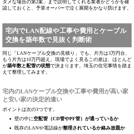
ダメな場合の第2案」まで説明してくれる業者かどうかを確
認しておくと、予算オーバーで泣く展開をかなり防げます。
宅内でLAN配線や工事や費用とケーブル
交換を築年数で見抜く判断術
同じ「LANケーブル交換の見積り」でも、片方は3万円台、
もう片方は10万円超え。現場でよく見るこの差は、ほとんど
が
築年数と配管の状態
で決まります。埼玉の住宅事情を踏ま
えて整理してみます。
宅内のLANケーブル交換や工事や費用が高い家
と安い家の決定的違い
ポイントは次の3つです。
壁の中に
空配管（CD管やPF管）が通っているか
既存のLANや電話線が
整理されているか絡み放題か