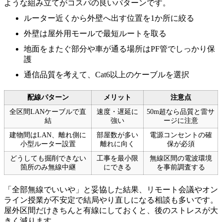
ような組み立てがコスパの良いパターンです。
ルーター近くから外壁へ出す位置を1か所に絞る
外壁は屋外用モールで最短ルートを取る
地面をまたぐ部分や車が通る場所はPF管でしっかり保
護
通信品質を考えて、Cat6以上のケーブルを選択
配線パターン
メリット
注意点
全区間LANケーブルで直
速度・遅延に
50m超なら品質と雷サ
結
強い
ージに注意
建物間はLAN、離れ側に
部屋数が多い
電源コンセントの確
小型ルーター設置
離れに向く
保が必須
どうしても掘削できない
工事を最小限
無線区間の電波環境
箇所のみ無線中継
にできる
を事前調査する
「全部無線でいいや」と妥協した結果、リモート会議やオン
ライン授業が不安定で結局やり直しになる相談も多いです。
屋外区間だけきちんと有線にしておくと、後のストレスが大
きく減ります。