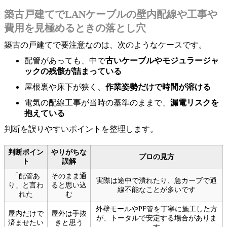
築古戸建てでLANケーブルの壁内配線や工事や
費用を見極めるときの落とし穴
築古の戸建てで要注意なのは、次のようなケースです。
配管があっても、中で
古いケーブルやモジュラージャ
ックの残骸が詰まっている
屋根裏や床下が狭く、
作業姿勢だけで時間が溶ける
電気の配線工事が当時の基準のままで、
漏電リスクを
抱えている
判断を誤りやすいポイントを整理します。
判断ポイン
やりがちな
プロの見方
ト
誤解
「配管あ
そのまま通
実際は途中で潰れたり、急カーブで通
り」と言わ
ると思い込
線不能なことが多いです
れた
む
外壁モールやPF管を丁寧に施工した方
屋内だけで
屋外は手抜
が、トータルで安定する場合がありま
済ませたい
きと思う