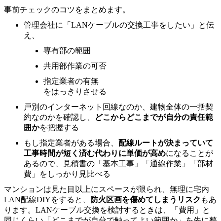
事前チェックのコツをまとめます。
管理会社に「LANケーブルの交換工事をしたい」と伝
え、
専有部の範囲
共用部作業の可否
指定業者の有無
をはっきりさせる
戸別のインターネット回線なのか、建物全体の一括契
約なのかを確認し、
どこからどこまでが自分の責任範
囲か
を把握する
もし指定業者がある場合、
配線ルートが決まっていて
工事時間が短く済む代わりに単価が高め
になることが
あるので、見積書の「基本工事」「通線作業」「部材
費」をしっかり見比べる
マンションは見た目以上にスペースが限られ、無理に宅内
LAN配線DIYをすると、
防火区画を傷めてしまうリスク
もあ
ります。LANケーブル交換を検討するときは、「費用」と
同じくらい「どこまでが自分で触ってよい範囲か」を先に整