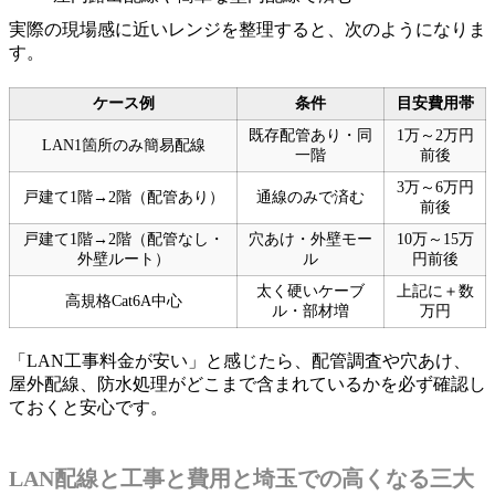
実際の現場感に近いレンジを整理すると、次のようになりま
す。
ケース例
条件
目安費用帯
既存配管あり・同
1万～2万円
LAN1箇所のみ簡易配線
一階
前後
3万～6万円
戸建て1階→2階（配管あり）
通線のみで済む
前後
戸建て1階→2階（配管なし・
穴あけ・外壁モー
10万～15万
外壁ルート）
ル
円前後
太く硬いケーブ
上記に＋数
高規格Cat6A中心
ル・部材増
万円
「LAN工事料金が安い」と感じたら、配管調査や穴あけ、
屋外配線、防水処理がどこまで含まれているかを必ず確認し
ておくと安心です。
LAN配線と工事と費用と埼玉での高くなる三大