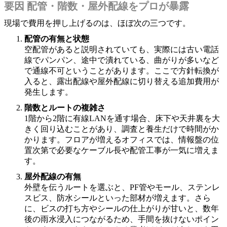
要因 配管・階数・屋外配線をプロが暴露
現場で費用を押し上げるのは、ほぼ次の三つです。
配管の有無と状態
空配管があると説明されていても、実際には古い電話
線でパンパン、途中で潰れている、曲がりが多いなど
で通線不可ということがあります。ここで方針転換が
入ると、露出配線や屋外配線に切り替える追加費用が
発生します。
階数とルートの複雑さ
1階から2階に有線LANを通す場合、床下や天井裏を大
きく回り込むことがあり、調査と養生だけで時間がか
かります。フロアが増えるオフィスでは、情報盤の位
置次第で必要なケーブル長や配管工事が一気に増えま
す。
屋外配線の有無
外壁を伝うルートを選ぶと、PF管やモール、ステンレ
スビス、防水シールといった部材が増えます。さら
に、ビスの打ち方やシールの仕上がりが甘いと、数年
後の雨水浸入につながるため、手間を抜けないポイン