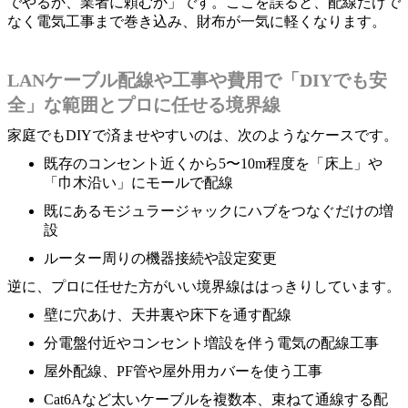
でやるか、業者に頼むか」です。ここを誤ると、配線だけで
なく電気工事まで巻き込み、財布が一気に軽くなります。
LANケーブル配線や工事や費用で「DIYでも安
全」な範囲とプロに任せる境界線
家庭でもDIYで済ませやすいのは、次のようなケースです。
既存のコンセント近くから5〜10m程度を「床上」や
「巾木沿い」にモールで配線
既にあるモジュラージャックにハブをつなぐだけの増
設
ルーター周りの機器接続や設定変更
逆に、プロに任せた方がいい境界線ははっきりしています。
壁に穴あけ、天井裏や床下を通す配線
分電盤付近やコンセント増設を伴う電気の配線工事
屋外配線、PF管や屋外用カバーを使う工事
Cat6Aなど太いケーブルを複数本、束ねて通線する配