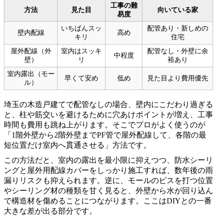
工事の難
方法
見た目
向いている家
易度
いちばんスッ
配管あり・新しめの
壁内配線
高め
キリ
住宅
屋外配線（外
室内はスッキ
配管なし・外壁に余
中程度
壁）
リ
裕あり
室内露出（モー
早くて安め
低め
見た目より費用優先
ル）
埼玉の木造戸建てで配管なしの場合、壁内にこだわり過ぎる
と、柱や筋交いを避けるために穴あけポイントが増え、工事
時間も費用も跳ね上がります。そこでプロがよく使うのが
「1階外壁から2階外壁までPF管で屋外配線して、各階の最
短位置だけ室内へ貫通させる」方法です。
この方法だと、室内の露出を最小限に抑えつつ、防水シーリ
ングと屋外用配線カバーをしっかり施工すれば、数年後の雨
漏りリスクも抑えられます。逆に、モールのビスを打つ位置
やシーリング材の種類を甘く見ると、外壁から水が回り込ん
で構造材を傷めることにつながります。ここはDIYとの一番
大きな差が出る部分です。