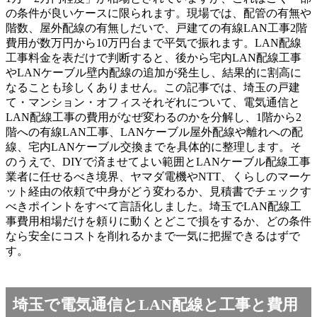
の条件が良いケースに限られます。現場では、配管の有無や
階数、屋外配線の有無しだいで、戸建ての有線LAN工事2階
費用が数万円から10万円台まで平気で振れます。LAN配線
工事料金を表だけで判断すると、後から宅内LAN配線工事
やLANケーブル壁内配線の追加が発生し、結果的に割高に
なることも珍しくありません。この記事では、埼玉の戸建
て・マンション・オフィスそれぞれについて、電気通信と
LAN配線工事の費用がなぜ変わるのかを分解し、1階から2
階への有線LAN工事、LANケーブル屋外配線や離れへの配
線、宅内LANケーブル交換までを具体的に整理します。そ
のうえで、DIYで済ませてよい範囲とLANケーブル配線工事
業者に任せるべき境界、ヤマダ電機やNTT、くらしのマーケ
ット経由の依頼で中身がどう変わるか、見積書でチェックす
べきポイントをすべて言語化しました。埼玉でLAN配線工
事費用相場だけを頼りに動くとどこで損をするか、どの条件
なら安全にコストを削れるかまで一気に把握できるはずで
す。
埼玉で電気通信とLAN配線と工事と費用