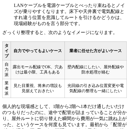
LANケーブルを電源ケーブルとべったり束ねるとノイ
ズが乗りやすくなります。床下や天井裏で電気配線と
すれ違う位置を意識してルートを引けるかどうかは、
現場経験がものを言う部分です。
ざっくり整理すると、次のようなイメージになります。
タ
イ
自力でやってもよいケース
業者に任せた方がよいケース
プ
自
露出モール配線でOK、穴あ
壁内配線にしたい、屋外配線や
力
けは最小限、工具もある
防水処理が絡む
派
業
見た目重視、将来の増設も
光回線の引き込み位置変更や電
者
見据えておきたい
気配線の整理も一緒にしたい
派
個人的な現場感として、1階から2階へ1本だけ通したいだけ
のつもりだったのに、途中で配管が詰まっていることが分か
り、屋外ルートに切り替えた瞬間から費用が一気に跳ね上が
った、というケースを何度も見ています。最初から「配管が