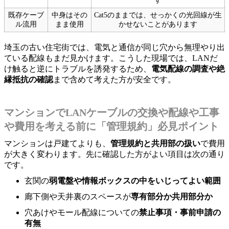
す
既存ケーブ
中身はその
Cat5のままでは、せっかくの光回線が生
ル流用
まま使用
かせないことがあります
埼玉の古い住宅街では、電気と通信が同じ穴から無理やり出
ている配線もまだ見かけます。こうした現場では、LANだ
け触ると逆にトラブルを誘発するため、
電気配線の調査や絶
縁抵抗の確認
まで含めて考えた方が安全です。
マンションでLANケーブルの交換や配線や工事
や費用を考える前に「管理規約」必見ポイント
マンションは戸建てよりも、
管理規約と共用部の扱い
で費用
が大きく変わります。先に確認した方がよい項目は次の通り
です。
玄関の
弱電盤や情報ボックスの中をいじってよい範囲
廊下側や天井裏のスペースが
専有部分か共用部分か
穴あけやモール配線についての
禁止事項・事前申請の
有無