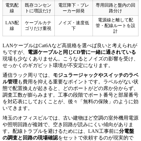
電気配
既存コンセン
電圧降下・ブレ
専用回路と盤内の回
線
トに増設だけ
ーカー頻発
路分け
電源線と離して配
LAN配
ケーブルカテ
ノイズ・速度低
管・配線ルートを設
線
ゴリだけ重視
下
計
LANケーブルはCat6Aなど高規格を選べば良いと考えられが
ちですが、
電源ケーブルと同じCD管に一緒に通されている
現場も少なくありません。こうなるとノイズの影響を受け、
せっかくのギガビット環境が不安定になります。
通信ラック周りでは、
モジュラージャックやスイッチのラベ
ル管理
も費用を抑える重要なポイントです。ラベルがない状
態で配置換えが起きると、どのポートがどの席か分からず、
調査工数が膨らみます。工事の段階でポート番号と部屋番号
を対応表にしておくことが、後々「無料の保険」のように効
いてきます。
埼玉のオフィスビルでは、古い建物ほど空調の室外機用電源
や照明回路が複雑で、空き回路が読みにくい傾向がありま
す。配線トラブルを避けるためには、LAN工事前に
分電盤
の調査と回路の現場確認
をセットで依頼するのが現実的で