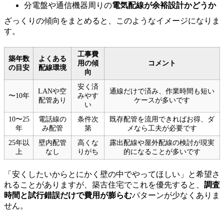
分電盤や通信機器周りの
電気配線が余裕設計かどうか
ざっくりの傾向をまとめると、このようなイメージになりま
す。
工事費
築年数
よくある
用の傾
コメント
の目安
配線環境
向
安く済
LANや空
通線だけで済み、作業時間も短い
〜10年
みやす
配管あり
ケースが多いです
い
10〜25
電話線の
条件次
既存配管を流用できればお得、ダ
年
み配管
第
メなら工夫が必要です
25年以
壁内配管
高くな
露出配線や屋外配線の検討が現実
上
なし
りがち
的になることが多いです
「安くしたいからとにかく壁の中でやってほしい」と希望さ
れることがありますが、築古住宅でこれを優先すると、
調査
時間と試行錯誤だけで費用が膨らむ
パターンが少なくありま
せん。