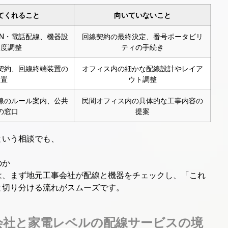
てくれること
向いていないこと
AN・電話配線、機器設
回線契約の最終決定、番号ポータビリ
速度調整
ティの手続き
契約、回線終端装置の
オフィス内の細かな配線設計やレイア
設置
ウト調整
線のルール案内、公共
民間オフィス内の具体的な工事内容の
の窓口
提案
という相談でも、
のか
は、まず地元工事会社が配線と機器をチェックし、「これ
と切り分ける流れがスムーズです。
会社と家電レベルの配線サービスの境