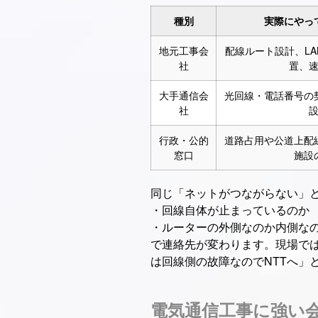
種別
実際にやっ
地元工事会
配線ルート設計、L
社
置、
大手通信会
光回線・電話番号の
社
行政・公的
道路占用や公道上配
窓口
施設
同じ「ネットがつながらない」
・回線自体が止まっているのか
・ルーターの外側なのか内側な
で連絡先が変わります。現場で
は回線側の故障なのでNTTへ」
電気通信工事に強い