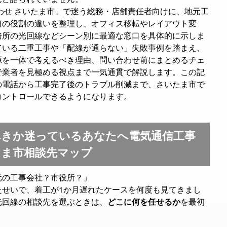
わせ さいたま市」で迷う総務・店舗責任者向けに、地元工
口の役割の違いを整理し、オフィス移転やレイアウト変
務所の光回線などシーン別に最適な窓口を具体的に示しま
ている二重工事や「配線が通らない」失敗事例を踏まえ、
源を一体で考えるべき理由、問い合わせ前にまとめるチェ
で業者を見極める視点まで一気通貫で解説します。この記
の電話から工事完了後のトラブル削減まで、さいたま市で
コントロールできるようになります。
べきか迷っているあなたへ電気通信工事
たま市相談先マップ
元の工事会社？市役所？」
たせいで、着工が1か月遅れたケースを何度も見てきまし
光回線の相談先を選ぶときは、
どこに何を任せるか
を最初
。