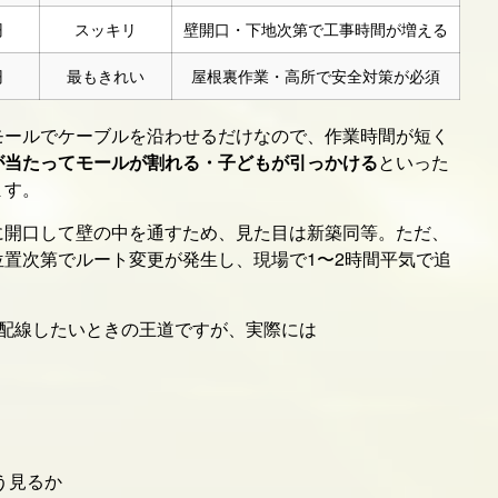
円
スッキリ
壁開口・下地次第で工事時間が増える
円
最もきれい
屋根裏作業・高所で安全対策が必須
モールでケーブルを沿わせるだけなので、作業時間が短く
が当たってモールが割れる・子どもが引っかける
といった
ます。
に開口して壁の中を通すため、見た目は新築同等。ただ、
位置次第でルート変更が発生し、現場で1〜2時間平気で追
で配線したいときの王道ですが、実際には
う見るか