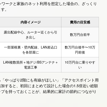
レワークと家族のネット利用を想定した場合の、ざっくり
ます。
内容イメージ
費用の目安感
露出配線中心、ルーター近くから引
数万円台前半
き出し
一部屋根裏・壁内配線、LAN差込口
数万円台後半〜10万
を各部屋に
円前後
LAN複数箇所＋地デジ/BSアンテナ＋
10万円台に乗りやす
電源工事
い
ら「やっぱり2階にも有線がほしい」「アクセスポイント用
加すると、初回にまとめて設計した場合の1.5倍近い総額
ップを持っておくことが、結果的に家計の節約につながり