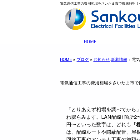
電気通信工事の費用相場をさいたま市で徹底解明！失
HOME
HOME
»
ブログ
»
お知らせ
,
新着情報
» 電
電気通信工事の費用相場をさいたま市で
「とりあえず相場を調べてから
わ膨らみます。LAN配線1箇所2〜
円〜といった数字は、どれも
「
は、配線ルートや隠蔽配管、屋
回線工事やアンテナ工事の総額