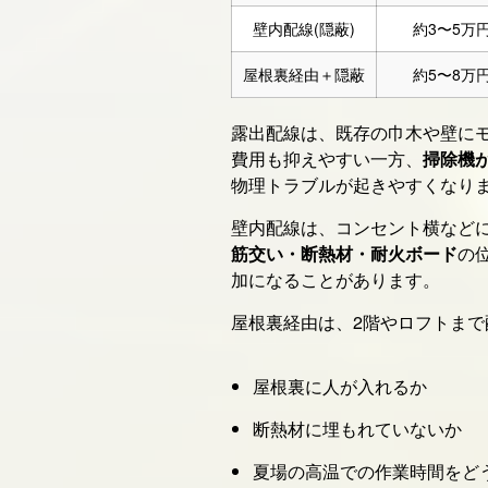
壁内配線(隠蔽)
約3〜5万
屋根裏経由＋隠蔽
約5〜8万
露出配線は、既存の巾木や壁に
費用も抑えやすい一方、
掃除機
物理トラブルが起きやすくなり
壁内配線は、コンセント横など
筋交い・断熱材・耐火ボード
の
加になることがあります。
屋根裏経由は、2階やロフトま
屋根裏に人が入れるか
断熱材に埋もれていないか
夏場の高温での作業時間をど