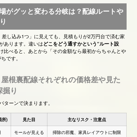
相場がグッと変わる分岐は？配線ルートや
り
つ・差し込み1つ」に見えても、見積もりが2万円台で済む家
があります。違いは
どこをどう通すかという“ルート設
け比べると、あとから「その金額なら最初からちゃんとや
がちです。
・屋根裏配線それぞれの価格差や見た
深掘り
3パターンで決まります。
箇所)
見た目
主なリスク・注意点
円
モールが見える
掃除の邪魔、家具レイアウトに制限