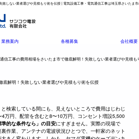
敗しない業者選びや見積もり術を伝授 | 電気設備工事・電気通信工事は埼玉県さいたま市の
業務案内
各種募集
会社概要
気通信工事の費用相場をさいたま市で徹底解明！失敗しない業者選びや見積も
徹底解明！失敗しない業者選びや見積もり術を伝授
」と検索している間にも、見えないところで費用はじわじ
4万円、配管を含むと8〜10万円、コンセント増設5,500
標準的な条件なら」の目安
にすぎません。実際の現場で
根裏作業、アンテナの電波状況ひとつで、一軒家のネット
が大きく変わります。しかも、ヤマダ電機やケーズデンキ