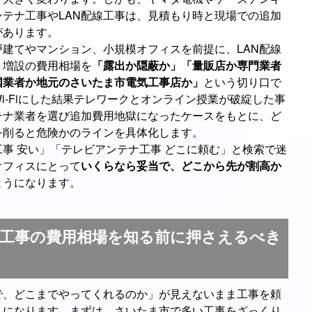
テナ工事やLAN配線工事は、見積もり時と現場での追加
があります。
建てやマンション、小規模オフィスを前提に、LAN配線
ト増設の費用相場を
「露出か隠蔽か」「量販店か専門業者
国業者か地元のさいたま市電気工事店か」
という切り口で
i‑Fiにした結果テレワークとオンライン授業が破綻した事
テナ業者を選び追加費用地獄になったケースをもとに、ど
を削ると危険かのラインを具体化します。
工事 安い」「テレビアンテナ工事 どこに頼む」と検索で迷
オフィスにとって
いくらなら妥当で、どこから先が割高か
ようになります。
工事の費用相場を知る前に押さえるべき
で、どこまでやってくれるのか」が見えないまま工事を頼
まになります。まずは、さいたま市で多い工事をざっくり