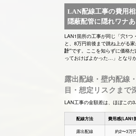
LAN配線工事の費用
隠蔽配管に隠れワナあ
LAN1箇所の工事が同じ「穴1
と、8万円前後まで跳ね上がる家
計”
です。ここを知らずに価格だ
っておけばよかった…」となり
露出配線・壁内配線
目・想定リスクまで
LAN工事の金額差は、ほぼこの
配線方法
費用感(LAN1
露出配線
約2〜3万