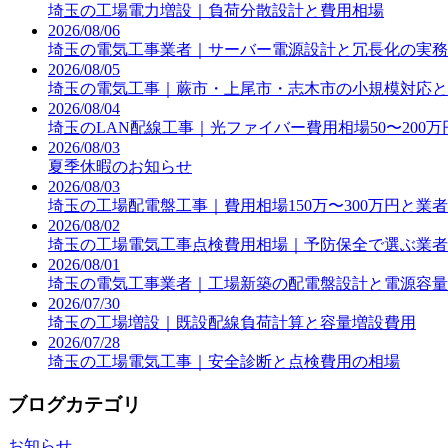
埼玉の工場電力増設｜負荷分散設計と費用相場
2026/08/06
埼玉の電気工事業者｜サーバー電源設計と冗長化の実務
2026/08/05
埼玉の電気工事｜蕨市・上尾市・志木市の小規模対応と
2026/08/04
埼玉のLAN配線工事｜光ファイバー費用相場50〜200
2026/08/03
夏季休暇のお知らせ
2026/08/03
埼玉の工場配電盤工事｜費用相場150万〜300万円と業
2026/08/02
埼玉の工場電気工事点検費用相場｜予防保全で選ぶ業者
2026/08/01
埼玉の電気工事業者｜工場新築の配電盤設計と電源容量
2026/07/30
埼玉の工場増設｜既設配線負荷計算と容量増設費用
2026/07/28
埼玉の工場電気工事｜安全診断と点検費用の相場
ブログカテゴリ
お知らせ