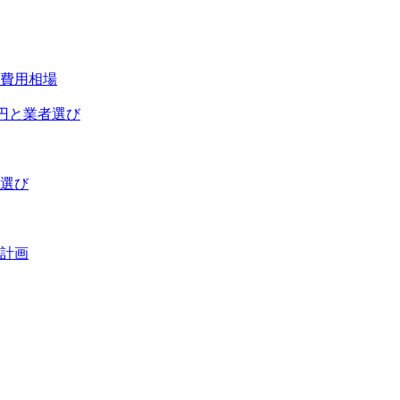
費用相場
万円と業者選び
者選び
計画